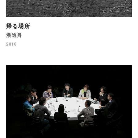
帰る場所
潘逸舟
2010