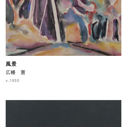
風景
広幡 憲
c.1935