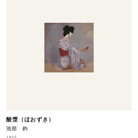
酸漿（ほおずき）
池部 鈞
1935