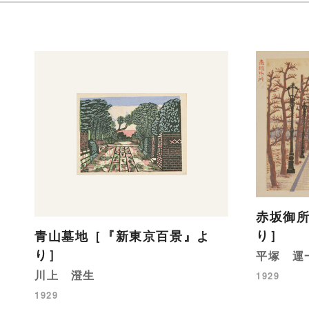
赤坂御
り］
青山墓地［『新東京百景』よ
り］
平塚 運
川上 澄生
1929
1929