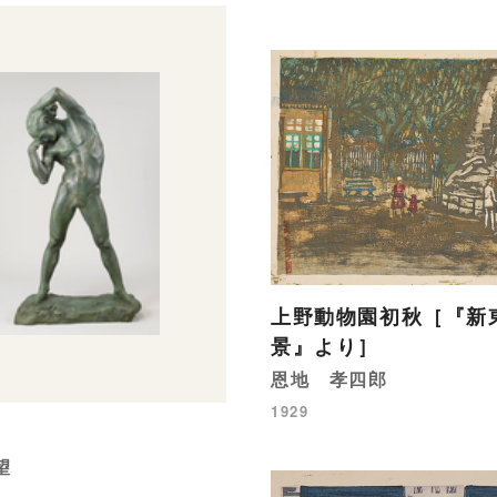
上野動物園初秋［『新
景』より］
恩地 孝四郎
1929
望