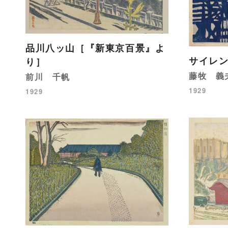
品川八ッ山［『新東京百景』よ
サイレ
り］
藤牧 義
前川 千帆
1929
1929