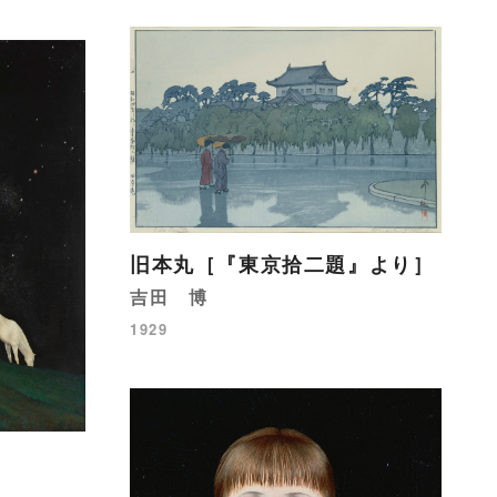
旧本丸［『東京拾二題』より］
吉田 博
1929