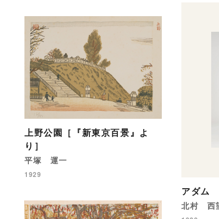
上野公園［『新東京百景』よ
り］
平塚 運一
1929
アダム
北村 西