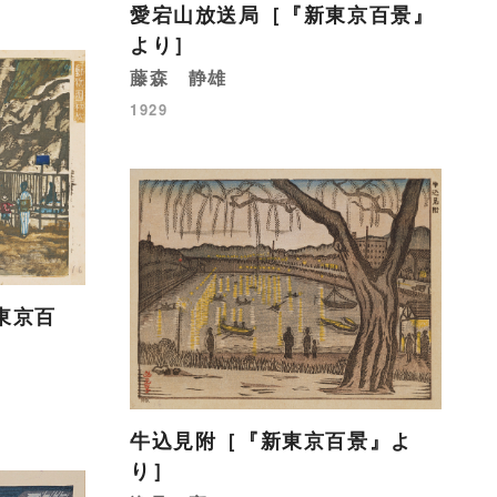
愛宕山放送局［『新東京百景』
より］
藤森 静雄
1929
東京百
牛込見附［『新東京百景』よ
り］