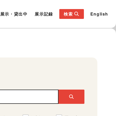
展示・貸出中
展示記録
検索
English