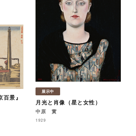
展示中
京百景』
月光と肖像（星と女性）
中原 實
1929