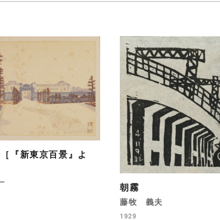
所［『新東京百景』よ
一
朝霧
藤牧 義夫
1929