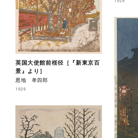
1929
英国大使館前桜径［『新東京百
景』より］
恩地 孝四郎
1929