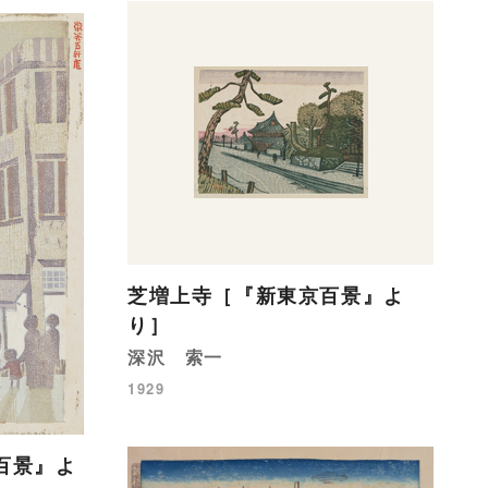
芝増上寺［『新東京百景』よ
り］
深沢 索一
1929
百景』よ