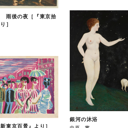
通 雨後の夜［『東京拾
より］
銀河の沐浴
『新東京百景』より］
中原 實