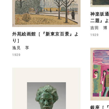
神楽坂
二題』
吉田 博
外苑絵画館［『新東京百景』よ
1929
り］
逸見 享
1929
銀座［