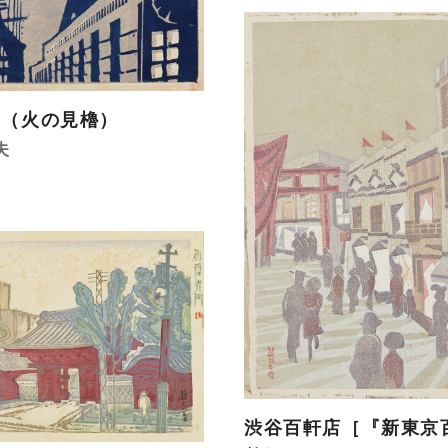
ン（火の見櫓）
夫
渋谷百軒店［『新東京