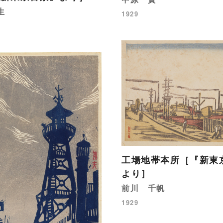
生
1929
工場地帯本所［『新東
より］
前川 千帆
1929