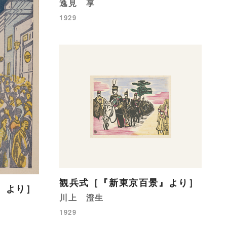
逸見 享
1929
観兵式［『新東京百景』より］
』より］
川上 澄生
1929