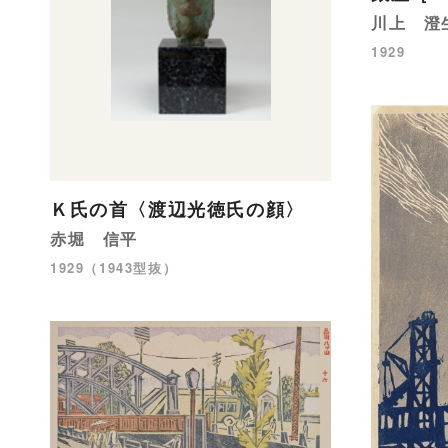
川上 澄
1929
Ｋ氏の首〈渡辺光徳氏の顔〉
赤堀 信平
1929（1943型抜）